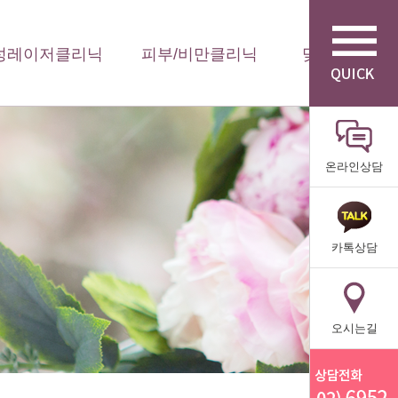
성레이저클리닉
피부/비만클리닉
맞춤형 수액
온라인상담
카톡상담
오시는길