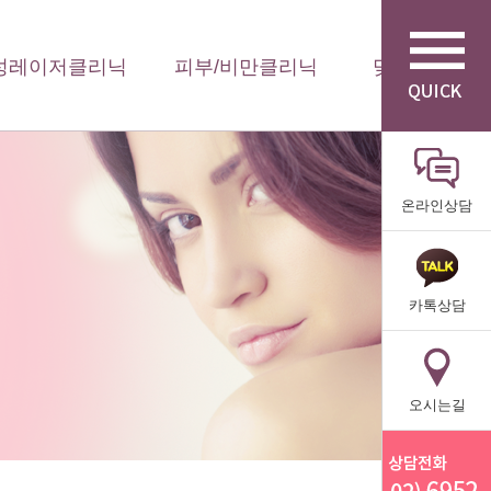
성레이저클리닉
피부/비만클리닉
맞춤형 수액
온라인상담
카톡상담
오시는길