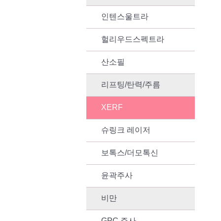
인텐스울트라
헐리우드스펙트라
산소필
리프팅/탄력/주름
XERF
슈링크 레이저
보톡스/더모톡신
윤곽주사
비만
GPC 주사