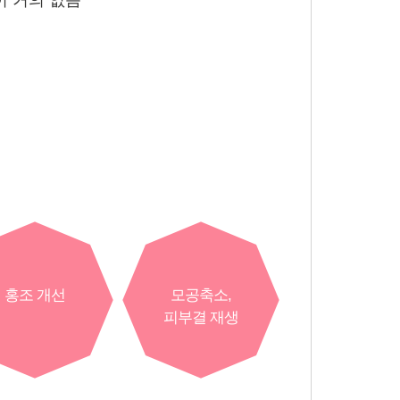
이 거의 없음
홍조 개선
모공축소,
피부결 재생