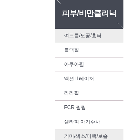
피부/비만클리닉
여드름/모공/흉터
블랙필
아쿠아필
액션 II 레이저
라라필
FCR 필링
셀라피 아기주사
기미/색소/미백/보습