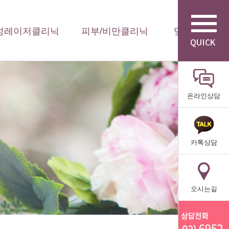
성레이저클리닉
피부/비만클리닉
맞춤형 수액
온라인상담
카톡상담
오시는길